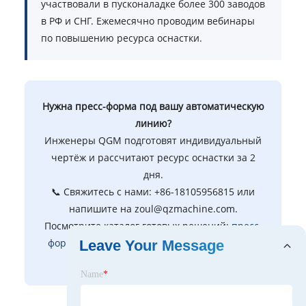
участвовали в пусконаладке более 300 заводов
в РФ и СНГ. Ежемесячно проводим вебинары
по повышению ресурса оснастки.
Нужна пресс-форма под вашу автоматическую
линию?
Инженеры QGM подготовят индивидуальный
чертёж и рассчитают ресурс оснастки за 2
дня.
📞 Свяжитесь с нами: +86-18105956815 или
напишите на
zoul@qzmachine.com
.
Посмотрите каталог готовых решений:
пресс-
форма для кирпичной машины
в наличии и
Leave Your Message
под заказ.
Name
*