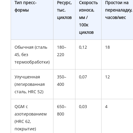
Тип пресс-
Ресурс,
Скорость
Простои на
формы
тыс.
износа,
переналадку,
циклов
мм /
часов/мес
100к
циклов
Обычная (сталь
180–
0,12
18
45, без
220
термообработки)
Улучшенная
350–
0,07
12
(легированная
400
сталь, HRC 52)
QGM с
650–
0,03
4
азотированием
800
(HRC 62,
покрытие)