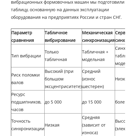
вибрационных формовочных машин мы подготовили
таблицу, основанную на данных эксплуатации
оборудования на предприятиях России и стран СНГ.
Параметр
Табличное
Механическая
Сервопри
сравнения
вибрирование
синхронизация
синхрони
Синхронн
Только
Табличная +
Тип вибрации
таблична
табличная
модельная
модельна
Высокий (при
Средний
Риск поломки
большом
(износ
Низкий
валов
эксцентриситете)
шестерен)
Ресурс
подшипников,
до 5 000
до 15 000
более 30 
часов
Средняя
Точность
Высокая
Низкая
(зависит от
синхронизации
(электрон
износа)