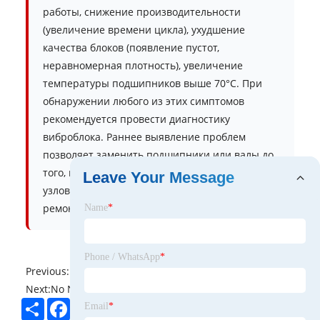
работы, снижение производительности
(увеличение времени цикла), ухудшение
качества блоков (появление пустот,
неравномерная плотность), увеличение
температуры подшипников выше 70°C. При
обнаружении любого из этих симптомов
рекомендуется провести диагностику
виброблока. Раннее выявление проблем
позволяет заменить подшипники или валы до
того, как они вызовут повреждение других
Leave Your Message
узлов, что значительно дешевле капитального
ремонта.
Name
*
Phone / WhatsApp
*
Previous:
No News
Next:
No News
Share
Facebook
Twitter
Pinterest
LinkedIn
Email
*