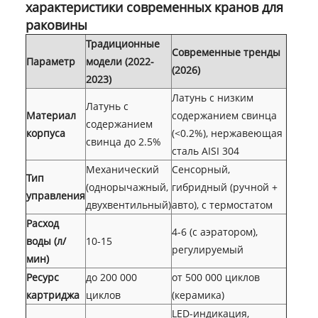
характеристики современных кранов для
раковины
Традиционные
Современные тренды
Параметр
модели (2022-
(2026)
2023)
Латунь с низким
Латунь с
Материал
содержанием свинца
содержанием
корпуса
(<0.2%), нержавеющая
свинца до 2.5%
сталь AISI 304
Механический
Сенсорный,
Тип
(однорычажный,
гибридный (ручной +
управления
двухвентильный)
авто), с термостатом
Расход
4-6 (с аэратором),
воды (л/
10-15
регулируемый
мин)
Ресурс
до 200 000
от 500 000 циклов
картриджа
циклов
(керамика)
LED-индикация,