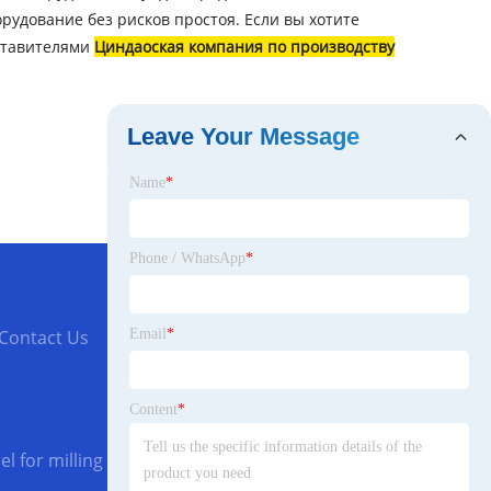
рудование без рисков простоя. Если вы хотите
дставителями
Циндаоская компания по производству
Leave Your Message
Name
*
Phone / WhatsApp
*
Email
*
Contact Us
Content
*
l for milling cutters