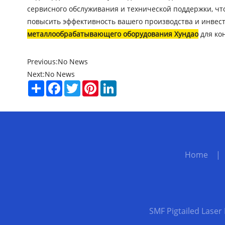
сервисного обслуживания и технической поддержки, что
повысить эффективность вашего производства и инвест
металлообрабатывающего оборудования Хундао
для ко
Previous:
No News
Next:
No News
Share
Facebook
Twitter
Pinterest
LinkedIn
Home
SMF Pigtailed Laser