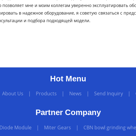
 позволяет мне и моим коллегам уверенно эксплуатировать обо
ировать в надежное оборудование, я советую связаться с пре
нсультации и подбора подходящей модели.
Hot Menu
|
About Us
|
Products
|
News
|
Send Inquiry
|
Partner Company
 Diode Module
|
Miter Gears
|
CBN bowl grinding whee