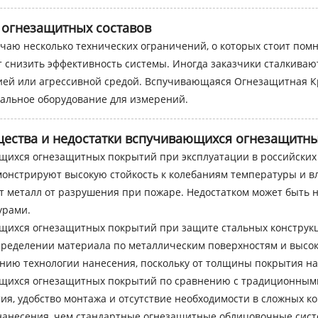
 огнезащитных составов
ечаю несколько технических ограничений, о которых стоит пом
 снизить эффективность системы. Иногда заказчики сталкиваю
ией или агрессивной средой. Вспучивающаяся Огнезащитная К
нальное оборудование для измерений.
щества и недостатки вспучивающихся огнезащитн
ихся огнезащитных покрытий при эксплуатации в российских 
монстрируют высокую стойкость к колебаниям температуры и в
металл от разрушения при пожаре. Недостатком может быть н
урами.
щихся огнезащитных покрытий при защите стальных констру
еделении материала по металлическим поверхностям и высоко
нию технологии нанесения, поскольку от толщины покрытия на
ющихся огнезащитных покрытий по сравнению с традиционны
, удобство монтажа и отсутствие необходимости в сложных ко
 нанесения, чем стандартные огнезащитные облицовочные сист