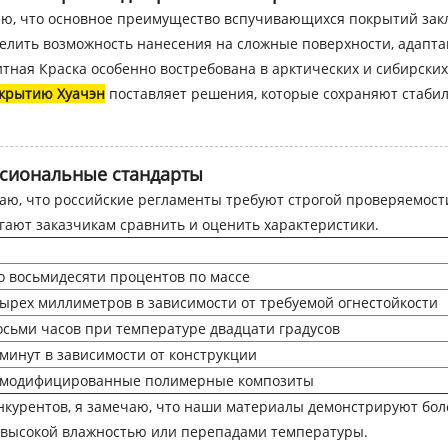
аю, что основное преимущество вспучивающихся покрытий зак
лить возможность нанесения на сложные поверхности, адаптац
ная Краска особенно востребована в арктических и сибирских 
окрытию Хуачэн
поставляет решения, которые сохраняют стабил
ссиональные стандарты
ваю, что российские регламенты требуют строгой проверяемос
ают заказчикам сравнить и оценить характеристики.
о восьмидесяти процентов по массе
тырех миллиметров в зависимости от требуемой огнестойкости
осьми часов при температуре двадцати градусов
 минут в зависимости от конструкции
 модифицированные полимерные композиты
нкурентов, я замечаю, что наши материалы демонстрируют бол
 с высокой влажностью или перепадами температуры.