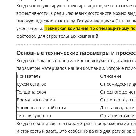
Когда я консультирую проектировщиков, я часто отмеч
эффективности. Среди ключевых достоинств можно выде
высокую адгезию к металлу. Вспучивающаяся Огнезащит
ужесточены.
Пекинская компания по огнезащитному п
фактором для строительных компаний.
Основные технические параметры и профе
Когда я ссылаюсь на нормативные документы, я учиты
параметры материалов нашей компании, которые помог
Показатель
Описание
Сухой остаток
От семидесяти д
Толщина слоя
От одного до че
Время высыхания
От четырех до в
Уровень огнестойкости
До ста двадцати
Тип связующего
Органические и
Когда я сравниваю эти параметры с предложениями ко
и стойкость к влаге. Это особенно важно для регионов