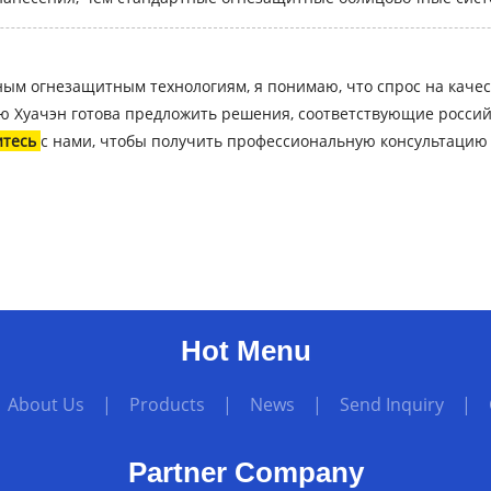
нным огнезащитным технологиям, я понимаю, что спрос на кач
 Хуачэн готова предложить решения, соответствующие российс
итесь
с нами, чтобы получить профессиональную консультацию
Hot Menu
|
About Us
|
Products
|
News
|
Send Inquiry
|
Partner Company