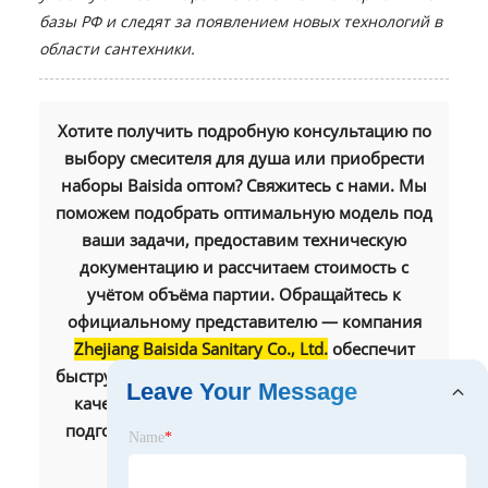
базы РФ и следят за появлением новых технологий в
области сантехники.
Хотите получить подробную консультацию по
выбору смесителя для душа или приобрести
наборы Baisida оптом? Свяжитесь с нами. Мы
поможем подобрать оптимальную модель под
ваши задачи, предоставим техническую
документацию и рассчитаем стоимость с
учётом объёма партии. Обращайтесь к
официальному представителю — компания
Zhejiang Baisida Sanitary Co., Ltd.
обеспечит
быструю обработку заявки и гарантированное
Leave Your Message
качество продукции. Напишите нам, и мы
подготовим индивидуальное коммерческое
Name
*
предложение в течение 24 часов.