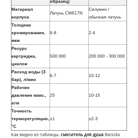
образец)
Материал
Силумин /
Латунь CW617N
корпуса
обычная латунь
Толщина
хромирования,
6-8
2-4
мкм
Ресурс
картриджа,
500 000
200 000 - 300 000
циклов
Расход воды (3
6-7
10-12
бар), л/мин
Рабочее
давление макс.,
25
10-15
атм
Точность
терморегуляции,
±1
±2-3
°C
Как видно из таблицы,
смеситель для душа
Baisida