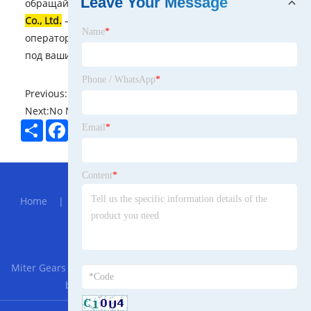
Leave Your Message
обращайтесь в
Yantai Chonho Machinery Technology
Co., Ltd.
— мы обеспечим консультации, обучение
Name
*
операторов и поддержку в подборе оборудования
под ваши задачи.
Phone / WhatsApp
*
Previous:
No News
Next:
No News
Share
Facebook
Twitter
Pinterest
LinkedIn
Email
*
Hot Menu
Content
*
Home
|
About Us
|
Products
|
News
|
Send
Inquiry
|
Contact Us
Partner Company
Miter Gears
|
SMF Pigtailed Laser Diode Module
|
CBN
bowl grinding wheel for milling cutters