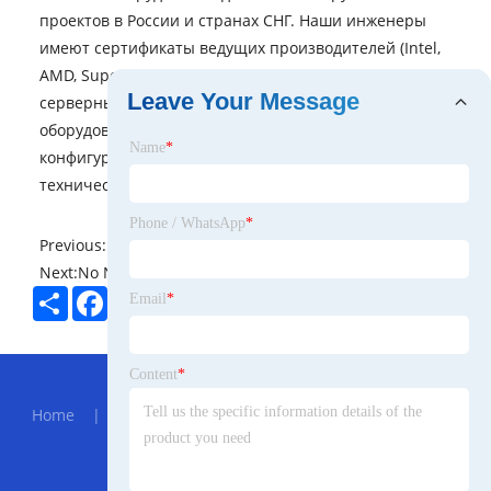
проектов в России и странах СНГ. Наши инженеры
имеют сертификаты ведущих производителей (Intel,
AMD, Supermicro) и опыт внедрения более 500
Leave Your Message
серверных проектов. Мы не просто продаем
оборудование — мы помогаем рассчитать
Name
*
конфигурацию под ваши задачи и обеспечиваем
техническую поддержку на всех этапах эксплуатации.
Phone / WhatsApp
*
Previous:
No News
Next:
No News
Share
Facebook
Twitter
Pinterest
LinkedIn
Email
*
Hot Menu
Content
*
Home
|
About Us
|
Products
|
News
|
Send
Inquiry
|
Contact Us
Partner Company