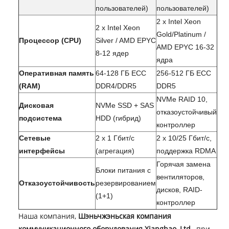
пользователей)
пользователей)
2 x Intel Xeon
2 x Intel Xeon
Gold/Platinum /
Процессор (CPU)
Silver / AMD EPYC
AMD EPYC 16-32
8-12 ядер
ядра
Оперативная память
64-128 ГБ ECC
256-512 ГБ ECC
(RAM)
DDR4/DDR5
DDR5
NVMe RAID 10,
Дисковая
NVMe SSD + SAS
отказоустойчивый
подсистема
HDD (гибрид)
контроллер
Сетевые
2 x 1 Гбит/с
2 x 10/25 Гбит/с,
интерфейсы
(агрегация)
поддержка RDMA
Горячая замена
Блоки питания с
вентиляторов,
Отказоустойчивость
резервированием
дисков, RAID-
(1+1)
контроллер
Наша компания,
Шэньчжэньская компания
коммуникационного оборудования Xianghao, Ltd.
, при