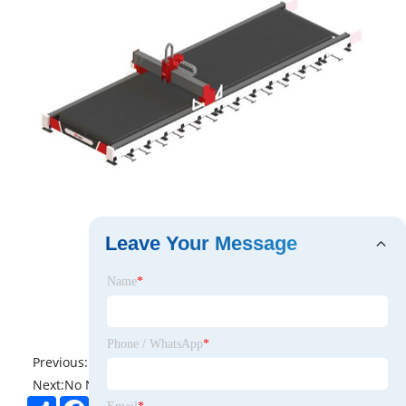
Leave Your Message
Name
*
Phone / WhatsApp
*
Previous:
No News
Next:
No News
Share
Facebook
Twitter
Pinterest
LinkedIn