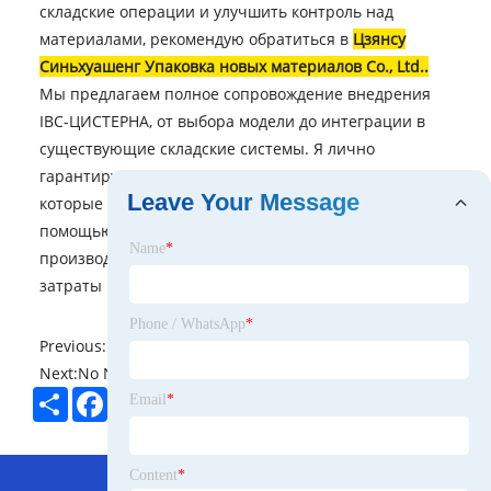
складские операции и улучшить контроль над
материалами, рекомендую обратиться в
Цзянсу
Синьхуашенг Упаковка новых материалов Co., Ltd.
.
Мы предлагаем полное сопровождение внедрения
IBC-ЦИСТЕРНА, от выбора модели до интеграции в
существующие складские системы. Я лично
гарантирую качество и надежность решений,
Leave Your Message
которые мы предлагаем. Я уверен, что с нашей
помощью вы сможете значительно повысить
Name
*
производительность вашего склада и снизить
затраты на управление запасами.
Phone / WhatsApp
*
Previous:
No News
Next:
No News
Share
Facebook
Twitter
Pinterest
LinkedIn
Email
*
Hot Menu
Content
*