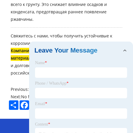
всего к грунту. Это снижает влияние осадков и
конденсата, предотвращая раннее появление
ржавчины.
Свяжитесь с нами, чтобы получить устойчивые к
коррозии решения для вашего производства.
Leave Your Message
Компания Цзянсу Синьхуашенг Упаковка новых
материалов Co., Ltd.
готова предложить эффективные
Name
*
и долговечные изделия, адаптированные под
российские условия.
Phone / WhatsApp
*
Previous:
No News
Next:
No News
Share
Facebook
Twitter
Pinterest
LinkedIn
Email
*
Hot Menu
Content
*